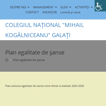
Skip
DESPRE NOI
MANAGEMENT
ELEVI
ACTIVITĂȚI
to
CONTACT
ANUNȚURI
Lumină și carte
content
COLEGIUL NAȚIONAL "MIHAIL
KOGĂLNICEANU" GALAȚI
Plan egalitate de șanse
>
Plan egalitate de șanse
Plan-actiune-egalitate-de-sanse-intre-femei-si-barbati-2025-2026