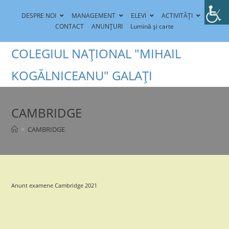
Skip
DESPRE NOI
MANAGEMENT
ELEVI
ACTIVITĂȚI
to
CONTACT
ANUNȚURI
Lumină și carte
content
COLEGIUL NAȚIONAL "MIHAIL
KOGĂLNICEANU" GALAȚI
CAMBRIDGE
>
CAMBRIDGE
Anunt examene Cambridge 2021