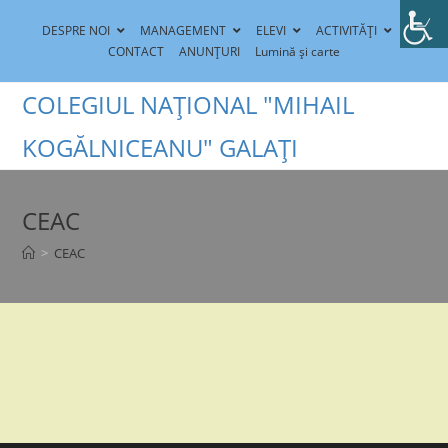
Skip
DESPRE NOI
MANAGEMENT
ELEVI
ACTIVITĂȚI
to
CONTACT
ANUNȚURI
Lumină și carte
content
COLEGIUL NAȚIONAL "MIHAIL
KOGĂLNICEANU" GALAȚI
CEAC
>
CEAC