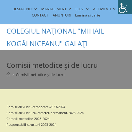
Skip
DESPRE NOI
MANAGEMENT
ELEVI
ACTIVITĂȚI
to
CONTACT
ANUNȚURI
Lumină și carte
content
COLEGIUL NAȚIONAL "MIHAIL
KOGĂLNICEANU" GALAȚI
Comisii metodice și de lucru
>
Comisii metodice și de lucru
Comisii-de-lucru-temporare-2023-2024
Comisii-de-lucru-cu-caracter-permanent-2023-2024
Comisii-metodice-2023-2024
Responsabili-structuri-2023-2024